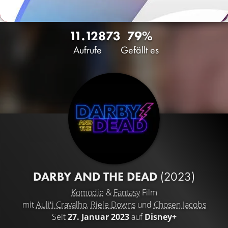
11.128
73
79%
Aufrufe
Gefällt es
DARBY AND THE DEAD
(2023)
Komödie
&
Fantasy
Film
mit
Auliʻi Cravalho
,
Riele Downs
und
Chosen Jacobs
Seit
27. Januar 2023
auf
Disney+