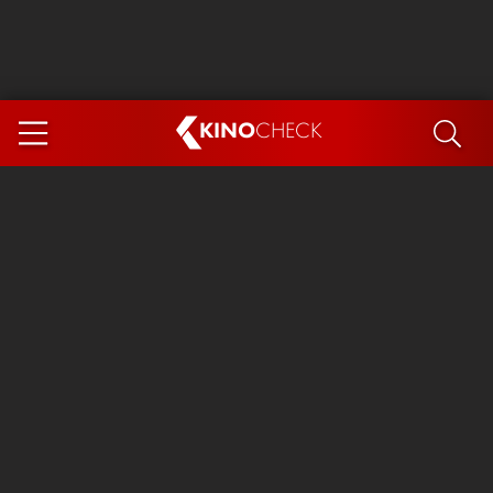
KINO
CHECK
App
DEMNÄCHST IM KINO
Steckerlfischfiasko
The Invite
Ice Cream Man
Das Ende der Sterne
Exit 8
You, Me & Italy