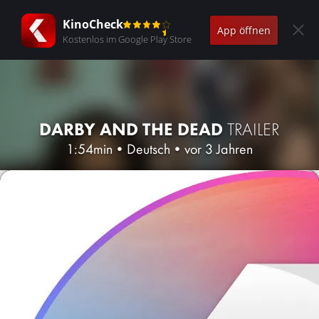
KinoCheck
App öffnen
Kostenlos im Google Play Store
DARBY AND THE DEAD
TRAILER
1:54min
•
Deutsch
•
vor 3 Jahren