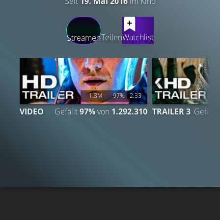
Seit
19. Mai 2016
im Kino
LATEST CONTENT
Teilen
Watchlist
Streamen
1.3M
97%
2:33
VIDEO
Gefällt
97%
von
1.292.310
TRAILER 3
Gefällt