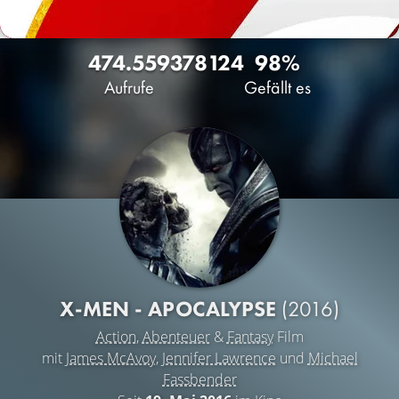
474.559
378
124
98%
Aufrufe
Gefällt es
X-MEN - APOCALYPSE
(2016)
Action
,
Abenteuer
&
Fantasy
Film
mit
James McAvoy
,
Jennifer Lawrence
und
Michael
Fassbender