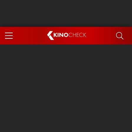
KINO
CHECK
App
DEMNÄCHST IM KINO
Steckerlfischfiasko
Ice Cream Man
Das Ende der Sterne
Exit 8
You, Me & Italy
Marsupilami