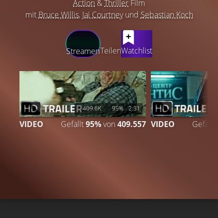
Action
&
Thriller
Film
mit
Bruce Willis
,
Jai Courtney
und
Sebastian Koch
LATEST CONTENT
Teilen
Watchlist
Streamen
409.6K
95%
2:31
2
VIDEO
Gefällt
95%
von
409.557
VIDEO
Gefällt