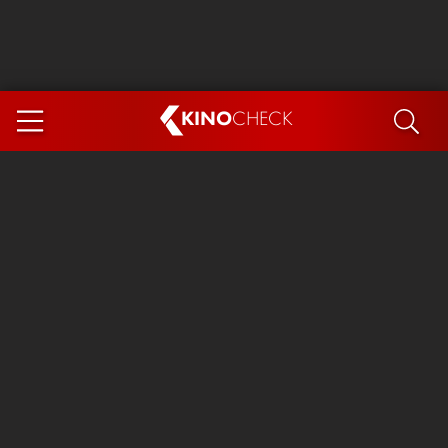
KINO
CHECK
App
DEMNÄCHST IM KINO
Steckerlfischfiasko
Ice Cream Man
Das Ende der Sterne
Exit 8
You, Me & Italy
Marsupilami