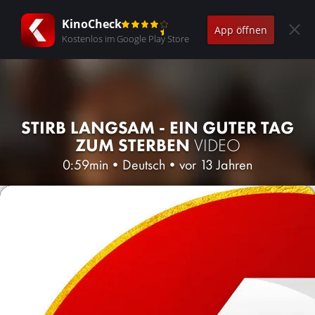
KinoCheck
App öffnen
Kostenlos im Google Play Store
STIRB LANGSAM - EIN GUTER TAG
ZUM STERBEN
VIDEO
0:59min
•
Deutsch
•
vor 13 Jahren