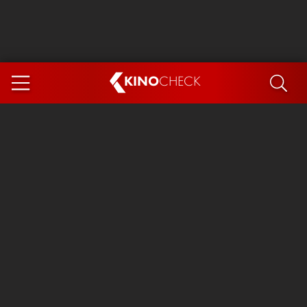
KINO
CHECK
App
DEMNÄCHST IM KINO
Steckerlfischfiasko
Ice Cream Man
Das Ende der Sterne
Exit 8
You, Me & Italy
Marsupilami