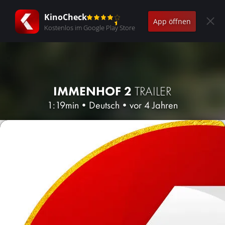
KinoCheck
App öffnen
Kostenlos im Google Play Store
IMMENHOF 2
TRAILER
1:19min
•
Deutsch
•
vor 4 Jahren