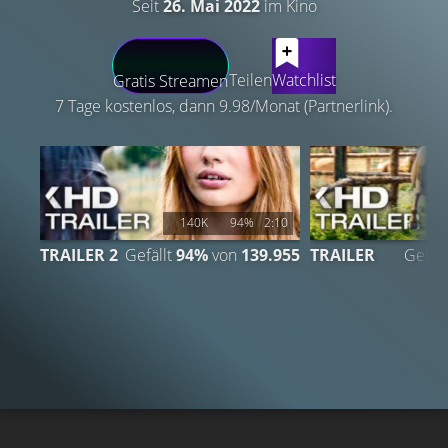
Seit
26. Mai 2022
im Kino
LATEST CONTENT
Teilen
Watchlist
Gratis Streamen
7 Tage kostenlos, dann 9.98/Monat (Partnerlink).
140K
94%
2:10
TRAILER 2
Gefällt
94%
von
139.955
TRAILER
Gefäll