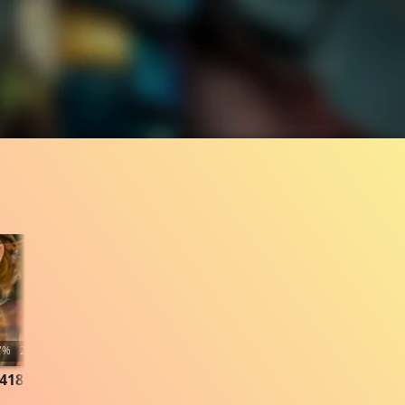
7%
2:20
56.3K
97%
2:08
418.794
VIDEO
Gefällt
97%
von
56.303