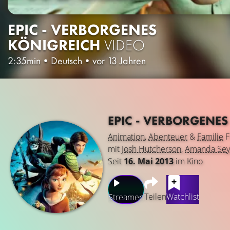
EPIC - VERBORGENES
KÖNIGREICH
VIDEO
2:35min
•
Deutsch
•
vor 13 Jahren
EPIC - VERBORGENE
Animation
,
Abenteuer
&
Familie
F
mit
Josh Hutcherson
,
Amanda Sey
Seit
16. Mai 2013
im Kino
Teilen
Watchlist
Streamen