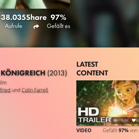
38.035
Share
97%
Aufrufe
Gefällt es
LATEST
CONTENT
S KÖNIGREICH
(2013)
ilm
fried
und
Colin Farrell
418.8K
9
VIDEO
Gefällt
97%
von