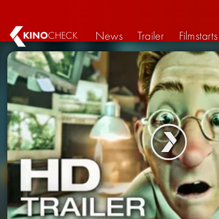
News
Trailer
Filmstarts
KINO
CHECK