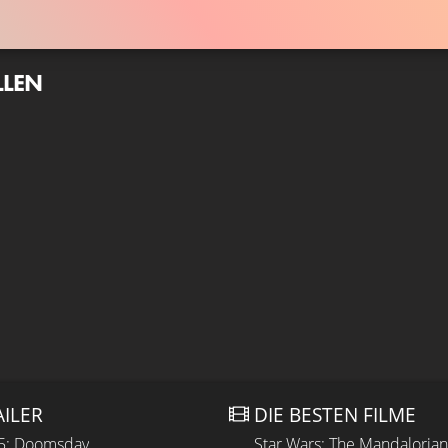
LLEN
AILER
DIE BESTEN FILME
 5: Doomsday
Star Wars: The Mandaloria