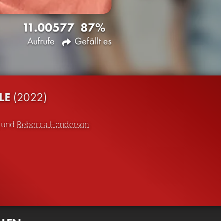
11.005
77
87%
Aufrufe
Gefällt es
LE
(2022)
und
Rebecca Henderson