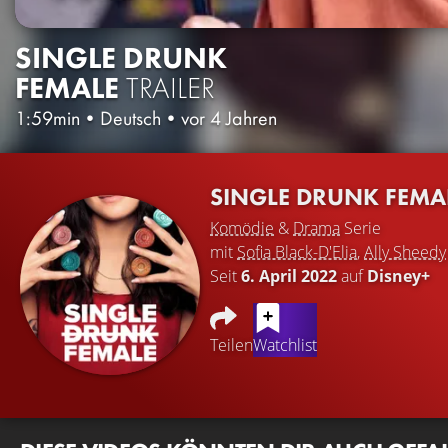
SINGLE DRUNK
FEMALE
TRAILER
1:59min
•
Deutsch
•
vor 4 Jahren
SINGLE DRUNK FEMA
Komödie
&
Drama
Serie
mit
Sofia Black-D'Elia
,
Ally Sheedy
Seit
6. April 2022
auf
Disney+
Teilen
Watchlist