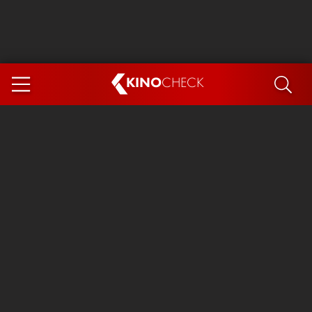
KINO
CHECK
App
DEMNÄCHST IM KINO
Steckerlfischfiasko
Ice Cream Man
Das Ende der Sterne
Exit 8
You, Me & Italy
Marsupilami