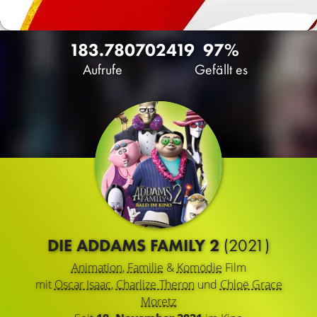
183.780
70
2419
97%
Aufrufe
Gefällt es
DIE ADDAMS FAMILY 2
(2021)
Animation
,
Familie
&
Komödie
Film
mit
Oscar Isaac
,
Charlize Theron
und
Chloë Grace
Moretz