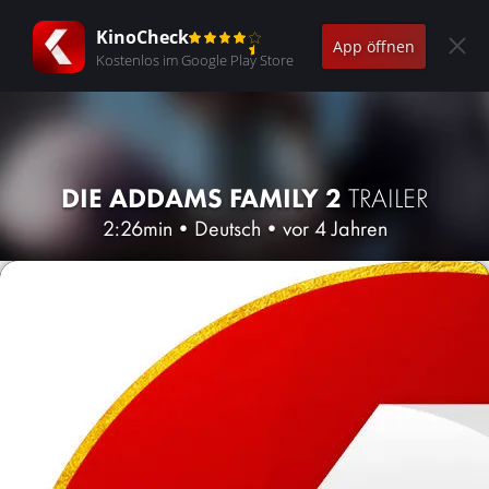
KinoCheck
App öffnen
Kostenlos im Google Play Store
DIE ADDAMS FAMILY 2
TRAILER
2:26min
•
Deutsch
•
vor 4 Jahren