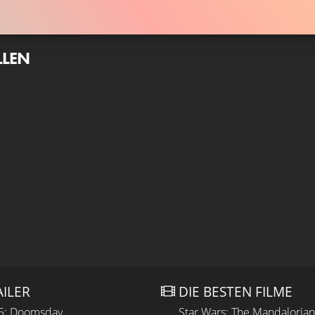
LLEN
AILER
DIE BESTEN FILME
 5: Doomsday
Star Wars: The Mandaloria