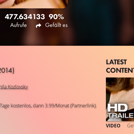
477.634
133
90%
Aufrufe
Gefällt es
LATEST
CONTEN
2014)
ila Kozlovsky
 Tage kostenlos, dann 3.99/Monat (Partnerlink).
VIDEO
Gef