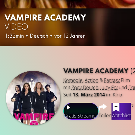
VAMPIRE ACADEMY
VIDEO
1:32min
•
Deutsch
•
vor 12 Jahren
VAMPIRE ACADEMY
(
Komödie
,
Action
&
Fantasy
Film
mit
Zoey Deutch
,
Lucy Fry
und
Dan
Seit
13. März 2014
im Kino
7
Teilen
Watchlist
Gratis Streamen