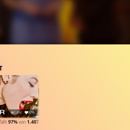
T
1.4M
97%
2:16
ällt
97%
von
1.407.506