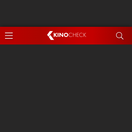
KINO
CHECK
App
DEMNÄCHST IM KINO
Steckerlfischfiasko
Ice Cream Man
Das Ende der Sterne
Exit 8
You, Me & Italy
Marsupilami