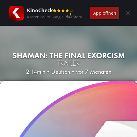
KinoCheck
App öffnen
Kostenlos im Google Play Store
SHAMAN: THE FINAL EXORCISM
TRAILER
2:14min
•
Deutsch
•
vor 7 Monaten