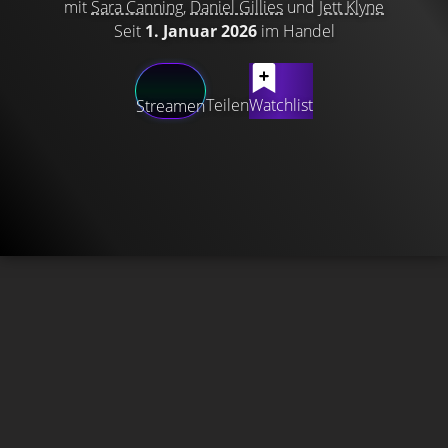
mit
Sara Canning
,
Daniel Gillies
und
Jett Klyne
Seit
1. Januar 2026
im Handel
Teilen
Watchlist
Streamen