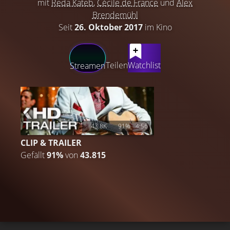
mit
Reda Kateb
,
Cécile de France
und
Àlex
Brendemühl
Seit
26. Oktober 2017
im Kino
LATEST CONTENT
Teilen
Watchlist
Streamen
43.8K
91%
4:56
CLIP & TRAILER
Gefällt
91%
von
43.815