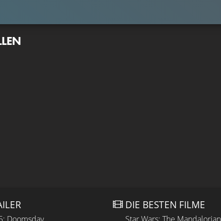
LLEN
AILER
DIE BESTEN FILME
 5: Doomsday
Star Wars: The Mandaloria