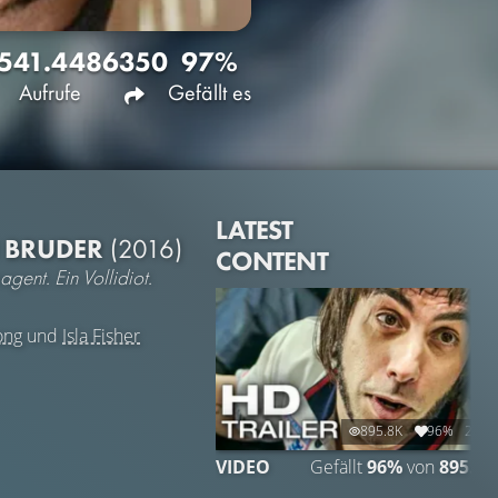
541.448
6350
97%
Aufrufe
Gefällt es
LATEST
N BRUDER
(2016)
CONTENT
ent. Ein Vollidiot.
ong
und
Isla Fisher
895.8K
96%
2:30
VIDEO
Gefällt
96%
von
895.79