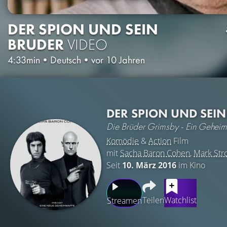
DER SPION UND SEIN
BRUDER
VIDEO
4:33min
•
Deutsch
•
vor 10 Jahren
DER SPION UND SEI
Die Brüder Grimsby - Ein Geheimag
Komödie
&
Action
Film
mit
Sacha Baron Cohen
,
Mark Str
Seit
10. März 2016
im Kino
Teilen
Watchlist
Streamen