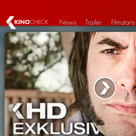
News
Trailer
Filmstarts
KINO
CHECK