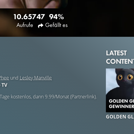
10.657
47
94%
Aufrufe
Gefällt es
LATEST
CONTEN
Phee
und
Lesley Manville
 TV
 Tage kostenlos, dann 9.99/Monat (Partnerlink).
GOLDEN GL
GEWINNER 
GOLDEN GL