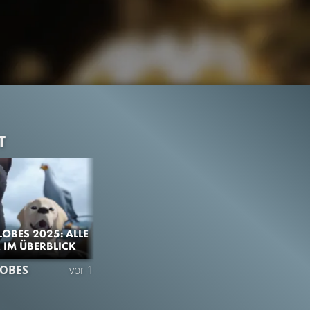
T
OBES 2025: ALLE
IM ÜBERBLICK
26.3K
87%
1:18
OBES
vor 1 Jahr
TRAILER
Gefällt
87%
von
26.271