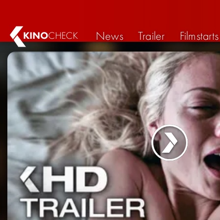
News
Trailer
Filmstarts
KINO
CHECK