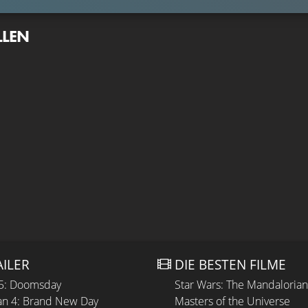
LLEN
AILER
DIE BESTEN FILME
 5: Doomsday
Star Wars: The Mandaloria
n 4: Brand New Day
Masters of the Universe