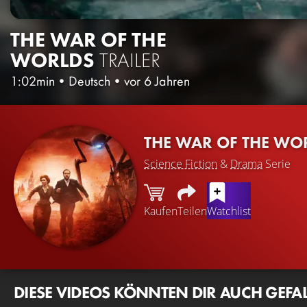
THE WAR OF THE
WORLDS
TRAILER
1:02min
•
Deutsch
•
vor 6 Jahren
THE WAR OF THE WOR
Science Fiction
&
Drama
Serie
Kaufen
Teilen
Watchlist
DIESE VIDEOS KÖNNTEN DIR AUCH GEFA