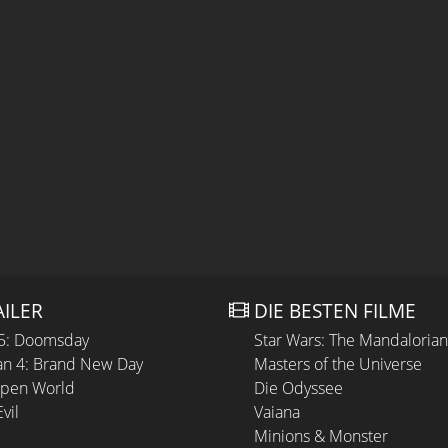
AILER
DIE BESTEN FILME
 5: Doomsday
Star Wars: The Mandaloria
n 4: Brand New Day
Masters of the Universe
Open World
Die Odyssee
vil
Vaiana
Minions & Monster