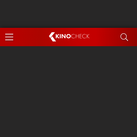
KINO
CHECK
App
DEMNÄCHST IM KINO
Steckerlfischfiasko
Ice Cream Man
Das Ende der Sterne
Exit 8
You, Me & Italy
Marsupilami