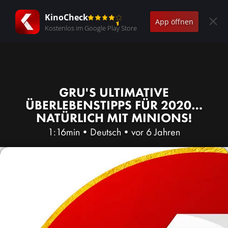
KinoCheck
App öffnen
Kostenlos im Google Play Store
GRU'S ULTIMATIVE
ÜBERLEBENSTIPPS FÜR 2020…
NATÜRLICH MIT MINIONS!
1:16min
•
Deutsch
•
vor 6 Jahren