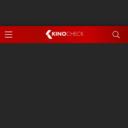
KINO
CHECK
App
DEMNÄCHST IM KINO
Steckerlfischfiasko
Ice Cream Man
Das Ende der Sterne
Exit 8
You, Me & Italy
Marsupilami