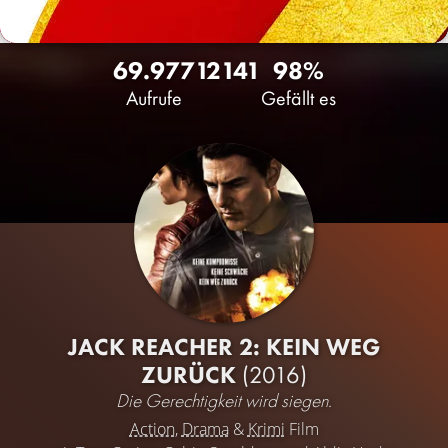
69.977
12
141
98%
Aufrufe
Gefällt es
JACK REACHER 2: KEIN WEG
ZURÜCK
(2016)
Die Gerechtigkeit wird siegen.
Action
,
Drama
&
Krimi
Film