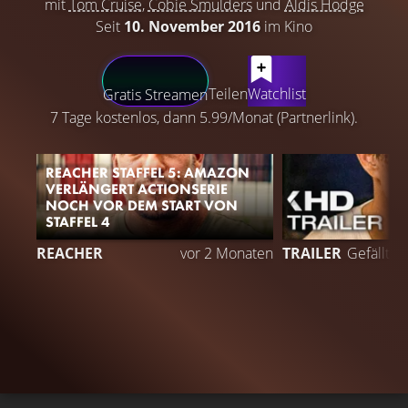
mit
Tom Cruise
,
Cobie Smulders
und
Aldis Hodge
Seit
10. November 2016
im Kino
LATEST CONTENT
Teilen
Watchlist
Gratis Streamen
7 Tage kostenlos, dann 5.99/Monat (Partnerlink).
REACHER STAFFEL 5: AMAZON
VERLÄNGERT ACTIONSERIE
NOCH VOR DEM START VON
STAFFEL 4
REACHER
vor 2 Monaten
TRAILER
Gefällt
9