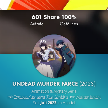
601
Share
100%
Aufrufe
Gefällt es
UNDEAD MURDER FARCE
(2023)
Animation
&
Mystery
Serie
mit
Tomoyo Kurosawa
,
Taku Yashiro
und
Makoto Koichi
Seit
Juli 2023
im Handel