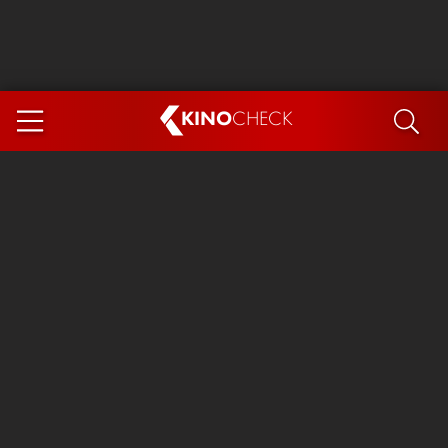
KINO
CHECK
App
DEMNÄCHST IM KINO
Steckerlfischfiasko
Ice Cream Man
Das Ende der Sterne
Exit 8
You, Me & Italy
Marsupilami