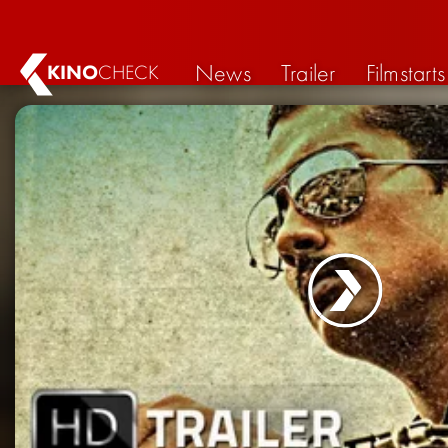
News
Trailer
Filmstarts
KINO
CHECK