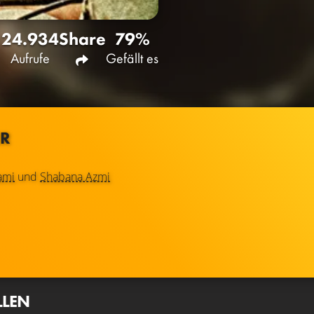
24.934
Share
79%
Aufrufe
Gefällt es
ER
ami
und
Shabana Azmi
LLEN