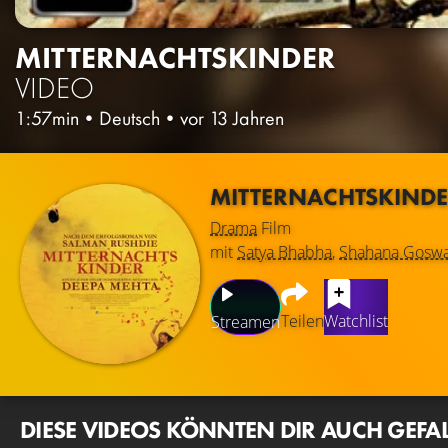
MITTERNACHTSKINDER
VIDEO
1:57min
•
Deutsch
•
vor 13 Jahren
MITTERNACHTSKIND
Drama
Film
mit
Satya Bhabha
,
Shahana Gosw
Teilen
Watchlist
Streamen
DIESE VIDEOS KÖNNTEN DIR AUCH GEFA