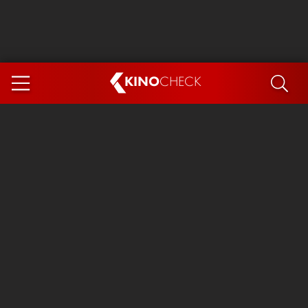
KINO
CHECK
App
DEMNÄCHST IM KINO
Steckerlfischfiasko
Ice Cream Man
Das Ende der Sterne
Exit 8
You, Me & Italy
Marsupilami