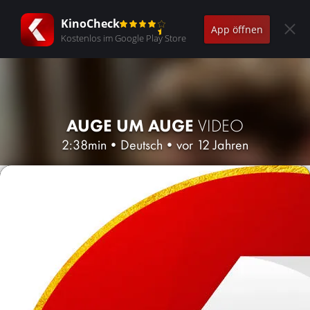
KinoCheck
App öffnen
Kostenlos im Google Play Store
AUGE UM AUGE
VIDEO
2:38min
•
Deutsch
•
vor 12 Jahren