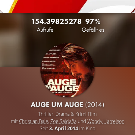
154.398
25
278
97%
Aufrufe
Gefällt es
AUGE UM AUGE
(2014)
Thriller
,
Drama
&
Krimi
Film
mit
Christian Bale
,
Zoe Saldaña
und
Woody Harrelson
Seit
3. April 2014
im Kino