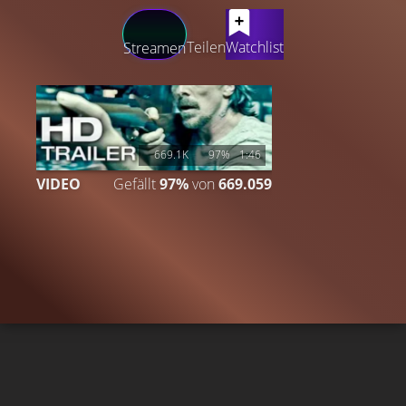
LATEST CONTENT
Teilen
Watchlist
Streamen
669.1K
97%
1:46
VIDEO
Gefällt
97%
von
669.059