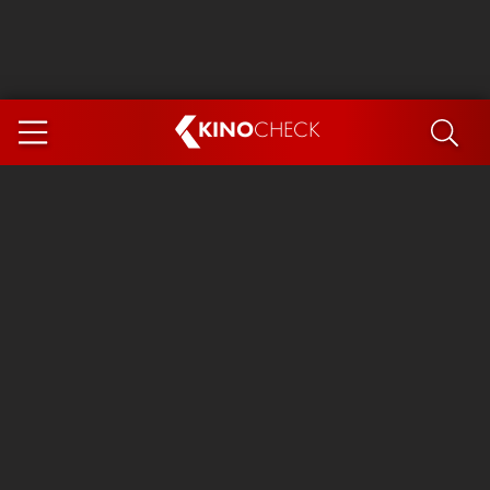
KINO
CHECK
App
DEMNÄCHST IM KINO
Steckerlfischfiasko
Ice Cream Man
Das Ende der Sterne
Exit 8
You, Me & Italy
Marsupilami