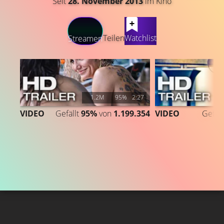
Seit
28. November 2013
im Kino
LATEST CONTENT
Teilen
Watchlist
Streamen
1.2M
95%
2:27
VIDEO
Gefällt
95%
von
1.199.354
VIDEO
Gefäll