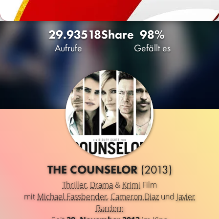
29.935
18
Share
98%
Aufrufe
Gefällt es
THE COUNSELOR
(2013)
Thriller
,
Drama
&
Krimi
Film
mit
Michael Fassbender
,
Cameron Diaz
und
Javier
Bardem