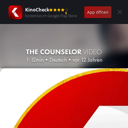
KinoCheck
App öffnen
Kostenlos im Google Play Store
THE COUNSELOR
VIDEO
1:12min
•
Deutsch
•
vor 12 Jahren