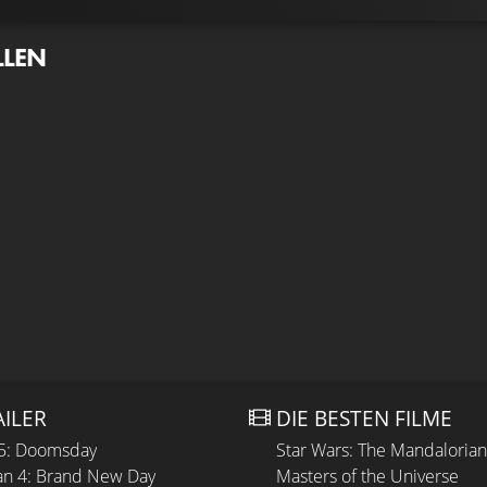
LLEN
AILER
DIE BESTEN FILME
 5: Doomsday
Star Wars: The Mandaloria
n 4: Brand New Day
Masters of the Universe