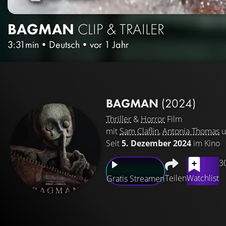
BAGMAN
CLIP & TRAILER
3:31min
•
Deutsch
•
vor 1 Jahr
BAGMAN
(2024)
Thriller
&
Horror
Film
mit
Sam Claflin
,
Antonia Thomas
u
Seit
5. Dezember 2024
im Kino
3
Teilen
Watchlist
Gratis Streamen