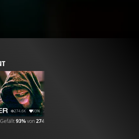
NT
274.6K
93%
2:33
Gefällt
93%
von
274.595