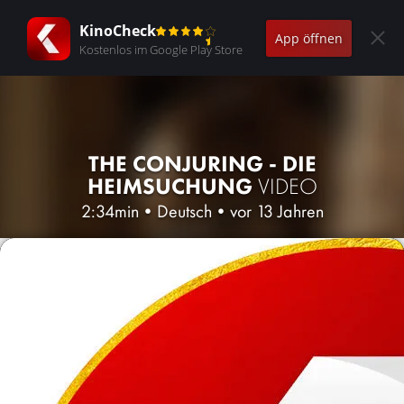
KinoCheck
App öffnen
Kostenlos im Google Play Store
THE CONJURING - DIE
HEIMSUCHUNG
VIDEO
2:34min
•
Deutsch
•
vor 13 Jahren