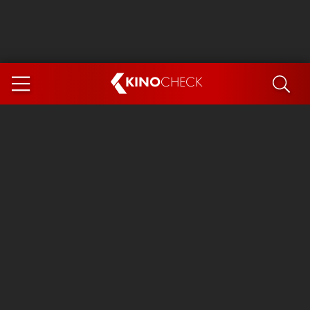
KINO
CHECK
App
DEMNÄCHST IM KINO
Steckerlfischfiasko
Ice Cream Man
Das Ende der Sterne
Exit 8
You, Me & Italy
Marsupilami