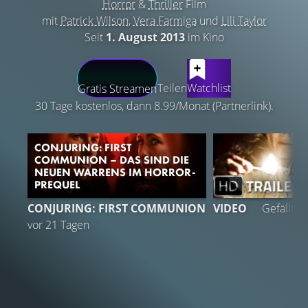
Horror
&
Thriller
Film
mit
Patrick Wilson
,
Vera Farmiga
und
Lili Taylor
Seit
1. August 2013
im Kino
LATEST CONTENT
Teilen
Watchlist
Gratis Streamen
30 Tage kostenlos, dann 8.99/Monat (Partnerlink).
CONJURING: FIRST
COMMUNION – DAS SIND DIE
NEUEN WARRENS IM HORROR-
PREQUEL
CONJURING: FIRST COMMUNION
VIDEO
Gefällt
9
vor 21 Tagen