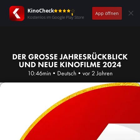
KinoCheck
App öffnen
Kostenlos im Google Play Store
DER GROSSE JAHRESRÜCKBLICK U
ND NEUE KINOFILME 2024
10:46min
•
Deutsch
•
vor 2 Jahren