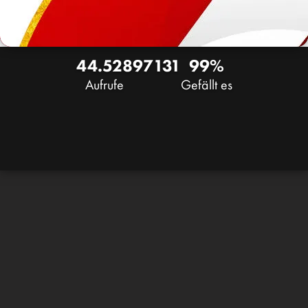
44.528
97
131
99%
Aufrufe
Gefällt es