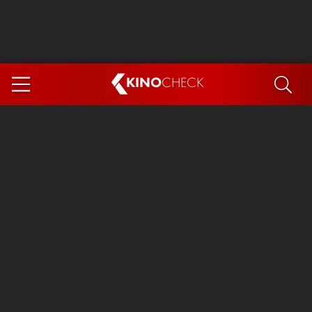
KINO
CHECK
App
DEMNÄCHST IM KINO
Steckerlfischfiasko
Ice Cream Man
Das Ende der Sterne
Exit 8
You, Me & Italy
Marsupilami