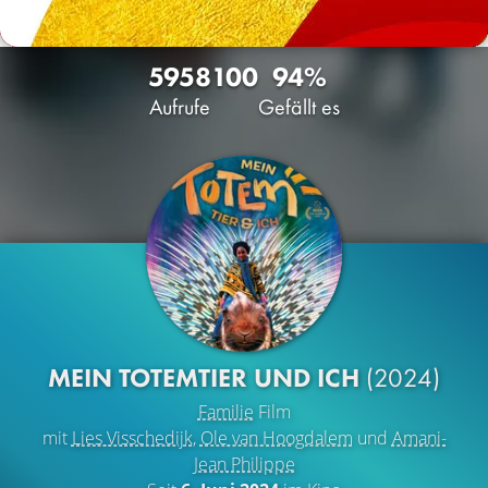
5958
100
94%
Aufrufe
Gefällt es
MEIN TOTEMTIER UND ICH
(2024)
Familie
Film
mit
Lies Visschedijk
,
Ole van Hoogdalem
und
Amani-
Jean Philippe