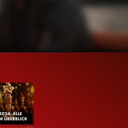
2024: ALLE
M ÜBERBLICK
754K
99%
2:21