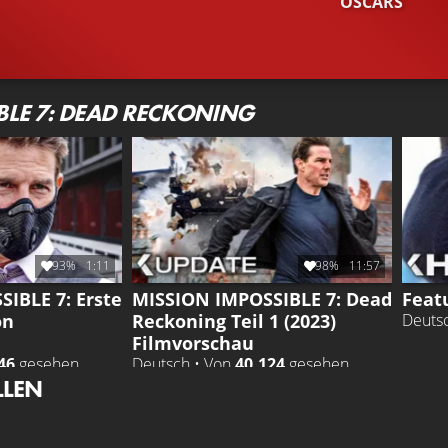
OSCARS
BLE 7: DEAD RECKONING
93%
1:11
98%
11:57
IBLE 7: Erste
MISSION IMPOSSIBLE 7: Dead
Feat
on
Reckoning Teil 1 (2023)
Deuts
Filmvorschau
46
gesehen
Deutsch • Von
40.124
gesehen
LLEN