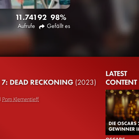
11.741
92
98%
Aufrufe
Gefällt es
LATEST
CONTENT
E 7: DEAD RECKONING
(2023)
d
Pom Klementieff
DIE OSCARS 
GEWINNER I