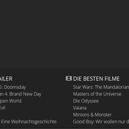
AILER
DIE BESTEN FILME
 5: Doomsday
Star Wars: The Mandaloria
n 4: Brand New Day
Masters of the Universe
Open World
Die Odyssee
vil
Vaiana
Minions & Monster
 Eine Weihnachtsgeschichte
Good Boy: Wir wollen nur d