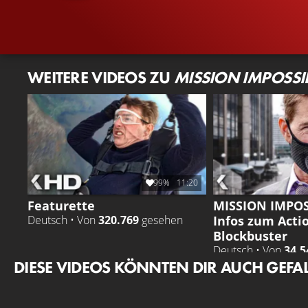
WEITERE VIDEOS ZU
MISSION IMPOSSI
99%
11:20
Featurette
MISSION IMPOSS
Infos zum Acti
Deutsch • Von
320.769
gesehen
Blockbuster
Deutsch • Von
34.5
DIESE VIDEOS KÖNNTEN DIR AUCH GEFA