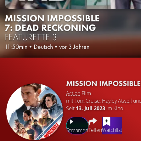
MISSION IMPOSSIBLE
7: DEAD RECKONING
FEATURETTE 3
11:50min
•
Deutsch
•
vor 3 Jahren
MISSION IMPOSSIBL
Action
Film
mit
Tom Cruise
,
Hayley Atwell
un
Seit
13. Juli 2023
im Kino
Teilen
Watchlist
Streamen