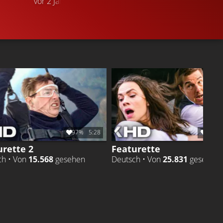
vor 2 Jahren
TRAILER
Gefällt
99%
von
753.977
T
97%
5:28
98%
urette 2
Featurette
ch • Von
15.568
gesehen
Deutsch • Von
25.831
gesehen