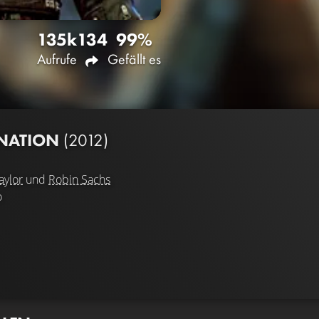
135k
134
99%
Aufrufe
Gefällt es
MNATION
(2012)
aylor
und
Robin Sachs
o