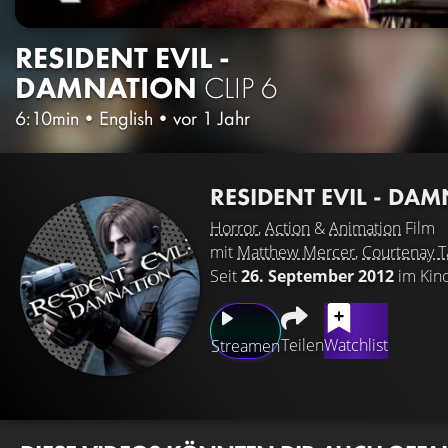
RESIDENT EVIL -
DAMNATION
CLIP 6
6:10min
•
English
•
vor 1 Jahr
RESIDENT EVIL - DA
Horror
,
Action
&
Animation
Film
mit
Matthew Mercer
,
Courtenay T
Seit
26. September 2012
im Kin
Teilen
Watchlist
Streamen