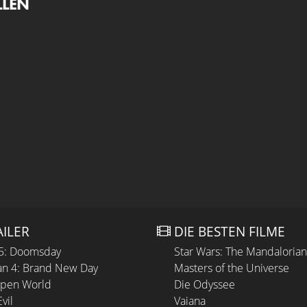
LLEN
AILER
DIE BESTEN FILME
 5: Doomsday
Star Wars: The Mandaloria
n 4: Brand New Day
Masters of the Universe
Open World
Die Odyssee
vil
Vaiana