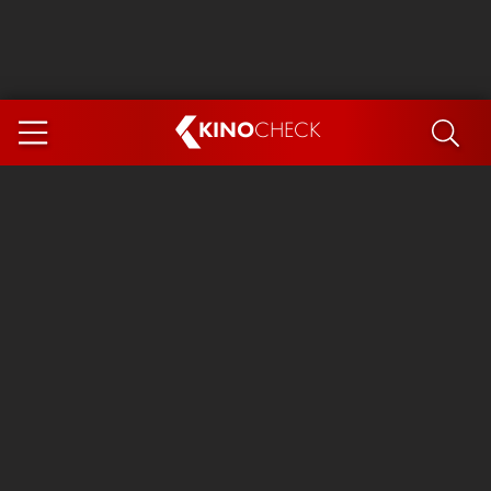
KINO
CHECK
App
DEMNÄCHST IM KINO
Steckerlfischfiasko
Ice Cream Man
Das Ende der Sterne
Exit 8
You, Me & Italy
Marsupilami