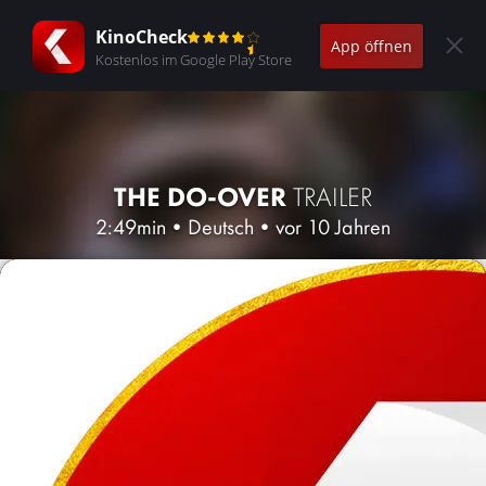
KinoCheck
App öffnen
Kostenlos im Google Play Store
THE DO-OVER
TRAILER
2:49min
•
Deutsch
•
vor 10 Jahren