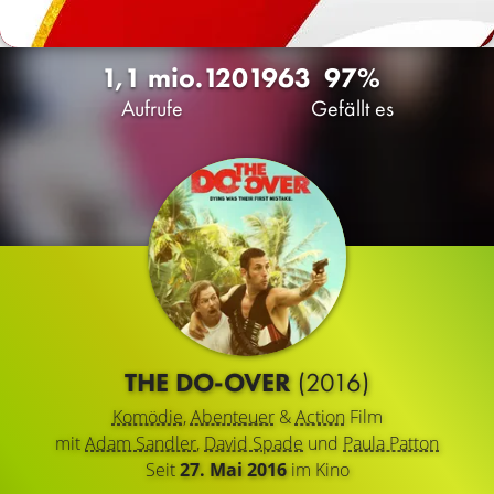
1,1 mio.
120
1963
97%
Aufrufe
Gefällt es
THE DO-OVER
(2016)
Komödie
,
Abenteuer
&
Action
Film
mit
Adam Sandler
,
David Spade
und
Paula Patton
Seit
27. Mai 2016
im Kino