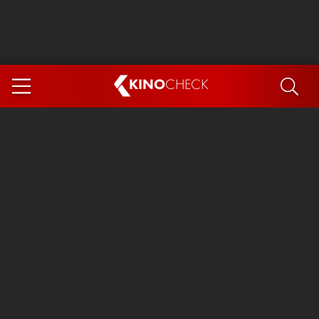
KINO
CHECK
App
DEMNÄCHST IM KINO
Steckerlfischfiasko
Ice Cream Man
Das Ende der Sterne
Exit 8
You, Me & Italy
Marsupilami