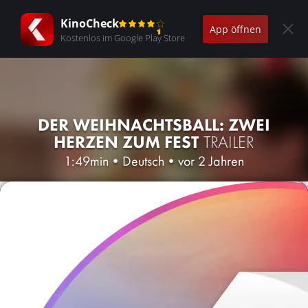
KinoCheck
App öffnen
Kostenlos im Google Play Store
DER WEIHNACHTSBALL: ZWEI
HERZEN ZUM FEST
TRAILER
1:49min
•
Deutsch
•
vor 2 Jahren