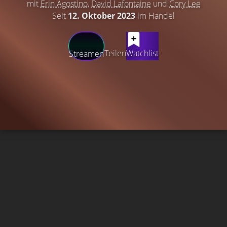
mit
Erin Agostino
,
David Lafontaine
und
Cory Lee
Seit
12. Oktober 2023
im Handel
Teilen
Watchlist
Streamen