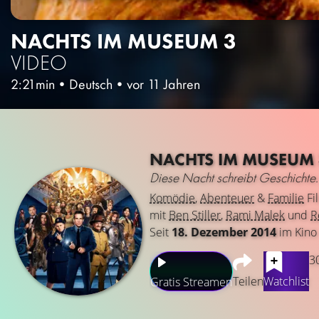
NACHTS IM MUSEUM 3
VIDEO
2:21min
•
Deutsch
•
vor 11 Jahren
NACHTS IM MUSEUM 
Diese Nacht schreibt Geschichte.
Komödie
,
Abenteuer
&
Familie
Fi
mit
Ben Stiller
,
Rami Malek
und
R
Seit
18. Dezember 2014
im Kino
3
Teilen
Watchlist
Gratis Streamen