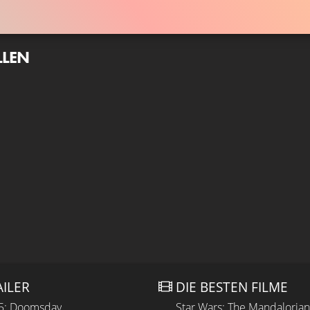
LLEN
AILER
DIE BESTEN FILME
 5: Doomsday
Star Wars: The Mandaloria