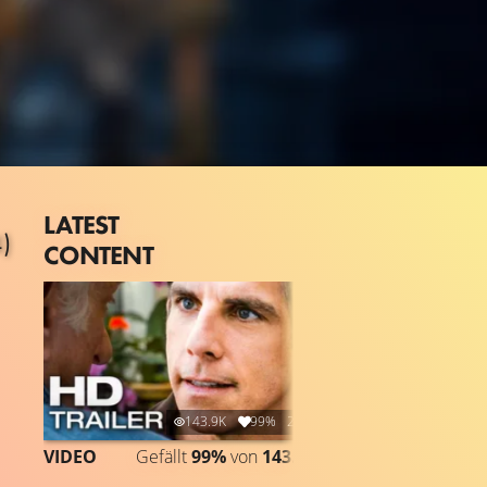
LATEST
)
CONTENT
143.9K
99%
2:40
VIDEO
Gefällt
99%
von
143.926