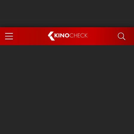
KINO
CHECK
App
DEMNÄCHST IM KINO
Steckerlfischfiasko
The Invite
Ice Cream Man
Das Ende der Sterne
Exit 8
You, Me & Italy