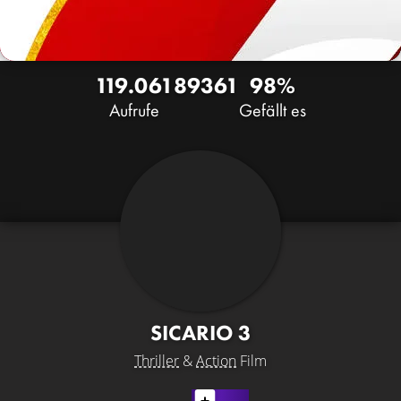
119.061
89
361
98%
Aufrufe
Gefällt es
SICARIO 3
Thriller
&
Action
Film
LATEST CONTENT