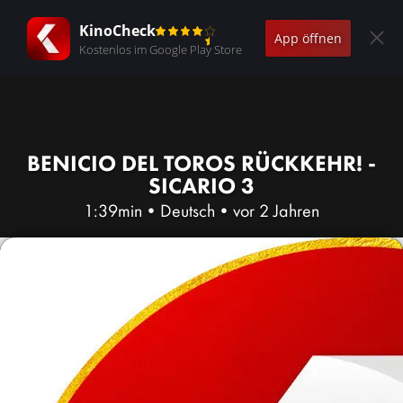
KinoCheck
App öffnen
Kostenlos im Google Play Store
BENICIO DEL TOROS RÜCKKEHR! -
SICARIO 3
1:39min
•
Deutsch
•
vor 2 Jahren