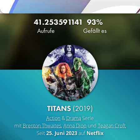
41.253
59
1141
93%
Aufrufe
Gefällt es
TITANS
(2019)
Action
&
Drama
Serie
mit
Brenton Thwaites
,
Anna Diop
und
Teagan Croft
Seit
25. Juni 2023
auf
Netflix