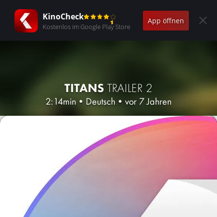
KinoCheck
App öffnen
Kostenlos im Google Play Store
TITANS
TRAILER 2
2:14min
•
Deutsch
•
vor 7 Jahren