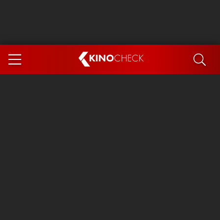
KINO
CHECK
App
DEMNÄCHST IM KINO
Steckerlfischfiasko
Ice Cream Man
Das Ende der Sterne
Exit 8
You, Me & Italy
Marsupilami