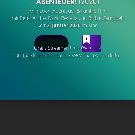
ENTEUER!
(2020)
Animation
,
Abenteuer
&
Familie
Film
mit
Peter Andre
,
David Bedella
und
Richie Campbell
Seit
2. Januar 2020
im Kino
Teilen
Watchlist
Gratis Streamen
30 Tage kostenlos, dann 8.99/Monat (Partnerlink).