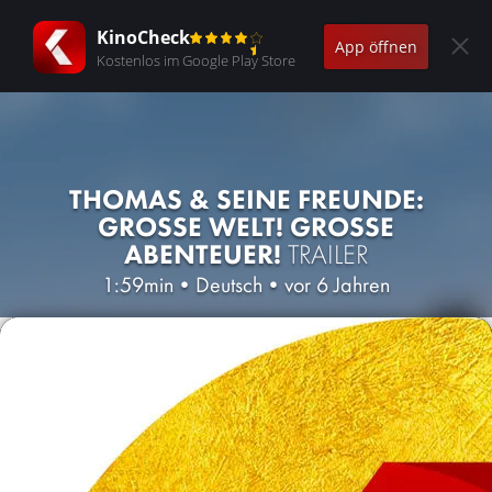
KinoCheck
App öffnen
Kostenlos im Google Play Store
THOMAS & SEINE FREUNDE:
GROSSE WELT! GROSSE AB
ENTEUER!
TRAILER
1:59min
•
Deutsch
•
vor 6 Jahren