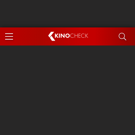
KINO
CHECK
App
DEMNÄCHST IM KINO
Steckerlfischfiasko
The Invite
Ice Cream Man
Das Ende der Sterne
Exit 8
You, Me & Italy