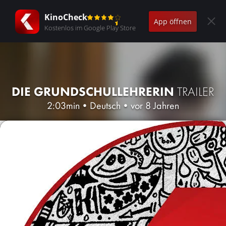
KinoCheck
App öffnen
Kostenlos im Google Play Store
DIE GRUNDSCHULLEHRERIN
TRAILER
2:03min
•
Deutsch
•
vor 8 Jahren