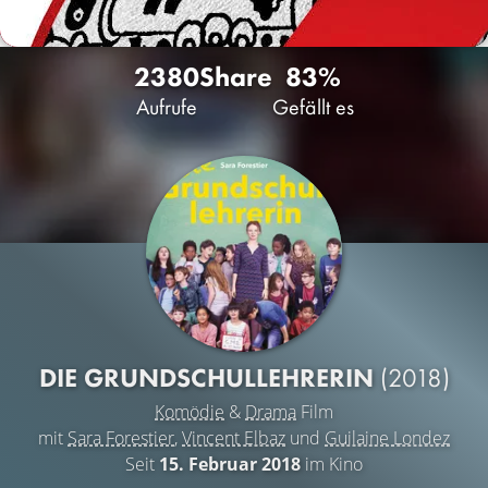
2380
Share
83%
Aufrufe
Gefällt es
DIE GRUNDSCHULLEHRERIN
(2018)
Komödie
&
Drama
Film
mit
Sara Forestier
,
Vincent Elbaz
und
Guilaine Londez
Seit
15. Februar 2018
im Kino