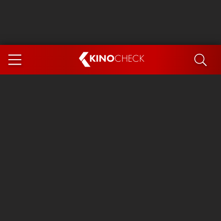
KINO
CHECK
App
DEMNÄCHST IM KINO
Steckerlfischfiasko
Ice Cream Man
Das Ende der Sterne
Exit 8
You, Me & Italy
Marsupilami