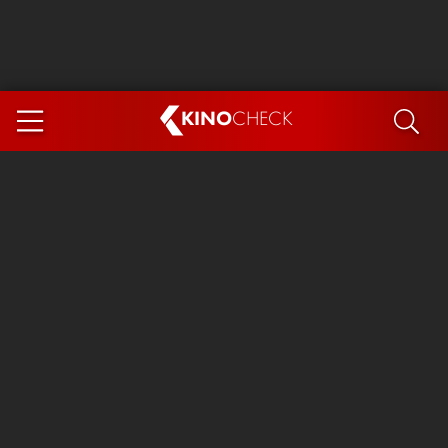
KINO
CHECK
App
DEMNÄCHST IM KINO
Steckerlfischfiasko
The Invite
Ice Cream Man
Das Ende der Sterne
Exit 8
You, Me & Italy