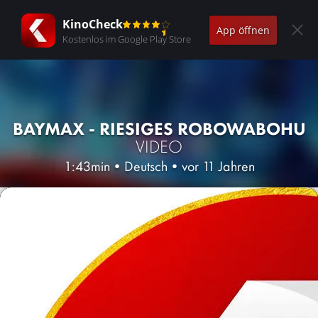
KinoCheck
App öffnen
Kostenlos im Google Play Store
BAYMAX - RIESIGES ROBOWABOHU
VIDEO
1:43min
•
Deutsch
•
vor 11 Jahren