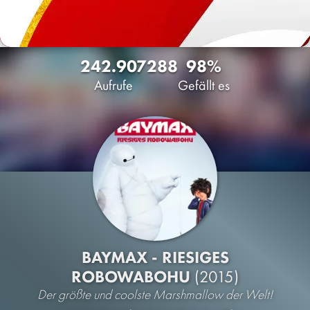
242.907
288
98%
Aufrufe
Gefällt es
BAYMAX - RIESIGES
ROBOWABOHU
(2015)
Der größte und coolste Marshmallow der Welt!