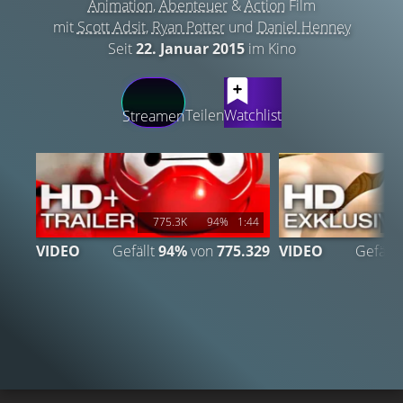
Animation
,
Abenteuer
&
Action
Film
mit
Scott Adsit
,
Ryan Potter
und
Daniel Henney
Seit
22. Januar 2015
im Kino
LATEST CONTENT
Teilen
Watchlist
Streamen
775.3K
94%
1:44
1
VIDEO
Gefällt
94%
von
775.329
VIDEO
Gefällt