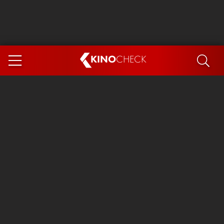
KINO
CHECK
App
DEMNÄCHST IM KINO
Steckerlfischfiasko
Ice Cream Man
Das Ende der Sterne
Exit 8
You, Me & Italy
Marsupilami