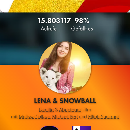
15.803
117
98%
Aufrufe
Gefällt es
LENA & SNOWBALL
Familie
&
Abenteuer
Film
mit
Melissa Collazo
,
Michael Perl
und
Elliott Sancrant