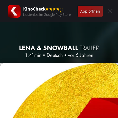
KinoCheck
App öffnen
Kostenlos im Google Play Store
LENA & SNOWBALL
TRAILER
1:41min
•
Deutsch
•
vor 5 Jahren