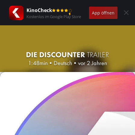
KinoCheck
App öffnen
Kostenlos im Google Play Store
DIE DISCOUNTER
TRAILER
1:48min
•
Deutsch
•
vor 2 Jahren