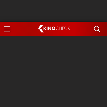
KINO
CHECK
App
DEMNÄCHST IM KINO
Steckerlfischfiasko
Ice Cream Man
Das Ende der Sterne
Exit 8
You, Me & Italy
Marsupilami