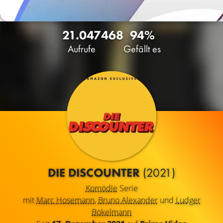
21.047
468
94%
Aufrufe
Gefällt es
DIE DISCOUNTER
(2021)
Komödie
Serie
mit
Marc Hosemann
,
Bruno Alexander
und
Ludger
Bökelmann