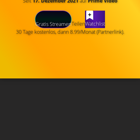
Seit
17. Dezember 2021
auf
Prime Video
Teilen
Watchlist
Gratis Streamen
30 Tage kostenlos, dann 8.99/Monat (Partnerlink).