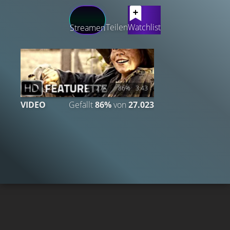
LATEST CONTENT
Teilen
Watchlist
Streamen
27K
86%
3:43
VIDEO
Gefällt
86%
von
27.023