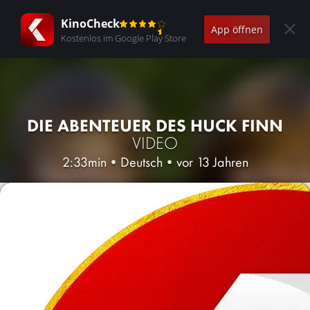
KinoCheck
App öffnen
Kostenlos im Google Play Store
DIE ABENTEUER DES HUCK FINN
VIDEO
2:33min
•
Deutsch
•
vor 13 Jahren