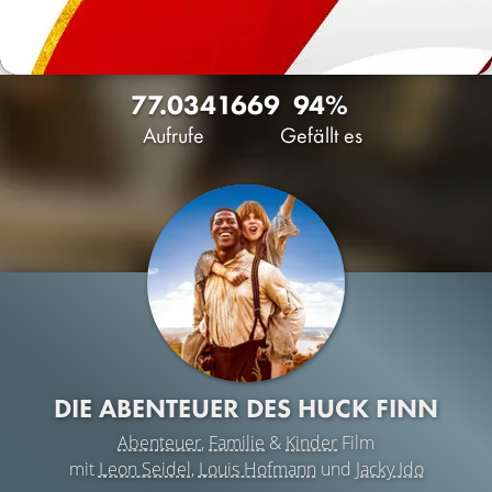
77.034
16
69
94%
Aufrufe
Gefällt es
DIE ABENTEUER DES HUCK FINN
Abenteuer
,
Familie
&
Kinder
Film
mit
Leon Seidel
,
Louis Hofmann
und
Jacky Ido