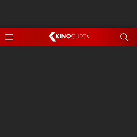
KINO
CHECK
App
DEMNÄCHST IM KINO
Steckerlfischfiasko
The Invite
Ice Cream Man
Das Ende der Sterne
Exit 8
You, Me & Italy