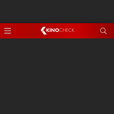
KINO
CHECK
App
DEMNÄCHST IM KINO
Steckerlfischfiasko
Ice Cream Man
Das Ende der Sterne
Exit 8
You, Me & Italy
Marsupilami