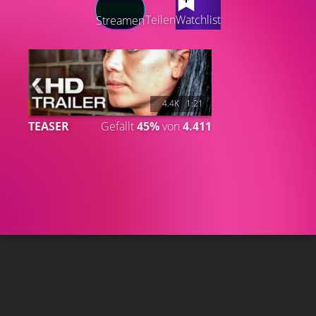
Teilen
Watchlist
Streamen
4.4K
1:21
TEASER
Gefällt
45%
von
4.411