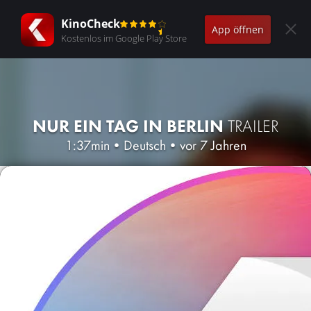
KinoCheck
App öffnen
Kostenlos im Google Play Store
NUR EIN TAG IN BERLIN
TRAILER
1:37min
•
Deutsch
•
vor 7 Jahren