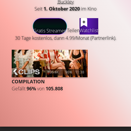
Buckley
Seit
1. Oktober 2020
im Kino
LATEST CONTENT
Teilen
Watchlist
Gratis Streamen
30 Tage kostenlos, dann 4.99/Monat (Partnerlink).
105.8K
96%
11:38
COMPILATION
Gefällt
96%
von
105.808