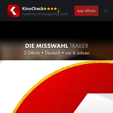
KinoCheck
App öffnen
Kostenlos im Google Play Store
DIE MISSWAHL
TRAILER
2:34min
•
Deutsch
•
vor 6 Jahren