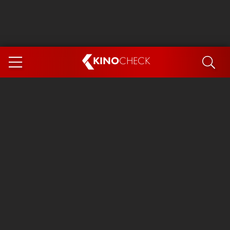
KINO
CHECK
App
DEMNÄCHST IM KINO
Steckerlfischfiasko
Ice Cream Man
Das Ende der Sterne
Exit 8
You, Me & Italy
Marsupilami