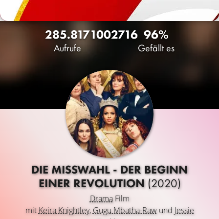
285.817
100
2716
96%
Aufrufe
Gefällt es
DIE MISSWAHL - DER BEGINN
EINER REVOLUTION
(2020)
Drama
Film
mit
Keira Knightley
,
Gugu Mbatha-Raw
und
Jessie