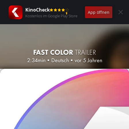
KinoCheck
App öffnen
Kostenlos im Google Play Store
FAST COLOR
TRAILER
2:34min
•
Deutsch
•
vor 5 Jahren