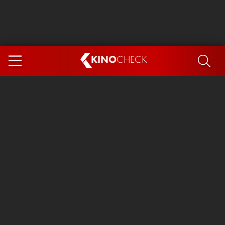
KINO
CHECK
App
DEMNÄCHST IM KINO
Steckerlfischfiasko
Ice Cream Man
Das Ende der Sterne
Exit 8
You, Me & Italy
Marsupilami