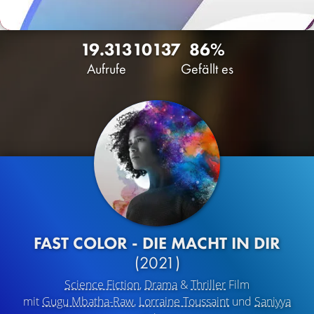
19.313
10
137
86%
Aufrufe
Gefällt es
FAST COLOR - DIE MACHT IN DIR
(2021)
Science Fiction
,
Drama
&
Thriller
Film
mit
Gugu Mbatha-Raw
,
Lorraine Toussaint
und
Saniyya