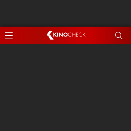
KINO
CHECK
App
DEMNÄCHST IM KINO
Steckerlfischfiasko
Ice Cream Man
Das Ende der Sterne
Exit 8
You, Me & Italy
Marsupilami