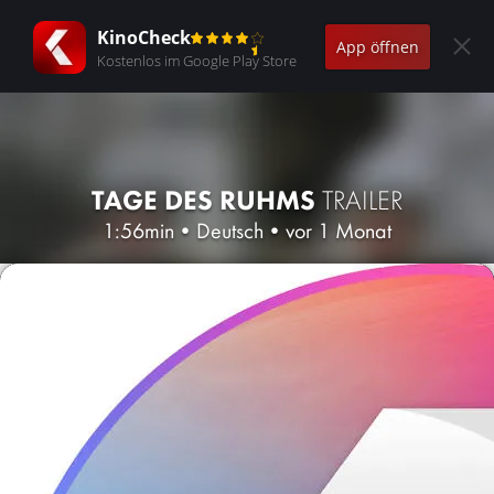
KinoCheck
App öffnen
Kostenlos im Google Play Store
TAGE DES RUHMS
TRAILER
1:56min
•
Deutsch
•
vor 1 Monat