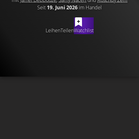
mit
Jamel Debbouze
,
Samy Naceri
und
Roschdy Zem
Seit
19. Juni 2026
im Handel
Leihen
Teilen
Watchlist