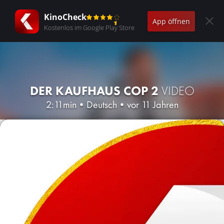
KinoCheck
App öffnen
Kostenlos im Google Play Store
DER KAUFHAUS COP 2
VIDEO
2:11min
•
Deutsch
•
vor 11 Jahren