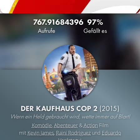
767.916
84
396
97%
Aufrufe
Gefällt es
DER KAUFHAUS COP 2
(2015)
Wenn ein Held gebraucht wird, wette immer auf Blart!
Komödie
,
Abenteuer
&
Action
Film
mit
Kevin James
,
Raini Rodriguez
und
Eduardo