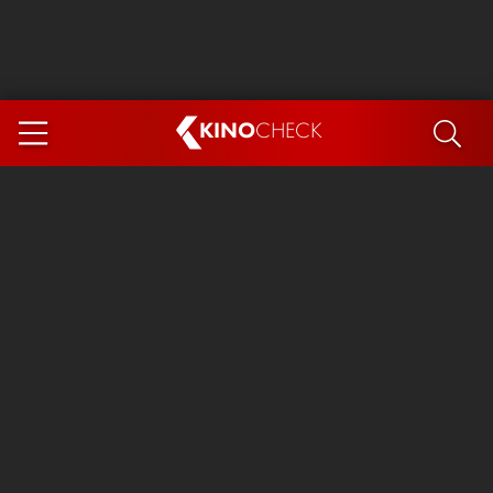
KINO
CHECK
App
DEMNÄCHST IM KINO
Steckerlfischfiasko
Ice Cream Man
Das Ende der Sterne
Exit 8
You, Me & Italy
Marsupilami