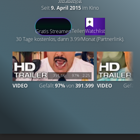
Verástegui
Seit
9. April 2015
im Kino
LATEST CONTENT
Teilen
Watchlist
Gratis Streamen
30 Tage kostenlos, dann 3.99/Monat (Partnerlink).
391.6K
97%
2:25
2
VIDEO
Gefällt
97%
von
391.599
VIDEO
Gefällt