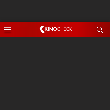
KINO
CHECK
App
DEMNÄCHST IM KINO
Steckerlfischfiasko
Ice Cream Man
Das Ende der Sterne
Exit 8
You, Me & Italy
Marsupilami