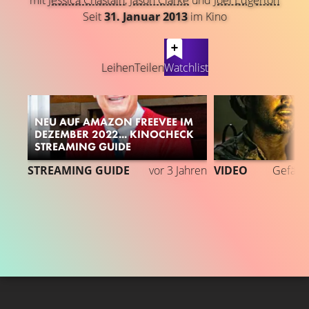
mit
Jessica Chastain
,
Jason Clarke
und
Joel Edgerton
Seit
31. Januar 2013
im Kino
LATEST CONTENT
Leihen
Teilen
Watchlist
NEU AUF AMAZON FREEVEE IM
DEZEMBER 2022... KINOCHECK
STREAMING GUIDE
3
STREAMING GUIDE
vor 3 Jahren
VIDEO
Gefällt