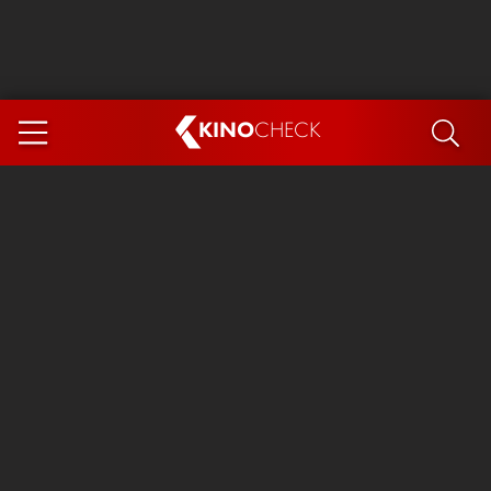
KINO
CHECK
App
DEMNÄCHST IM KINO
Steckerlfischfiasko
Ice Cream Man
Das Ende der Sterne
Exit 8
You, Me & Italy
Marsupilami