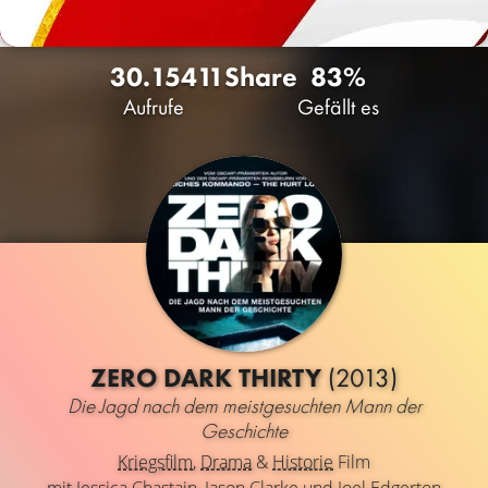
30.154
11
Share
83%
Aufrufe
Gefällt es
ZERO DARK THIRTY
(2013)
Die Jagd nach dem meistgesuchten Mann der
Geschichte
Kriegsfilm
,
Drama
&
Historie
Film