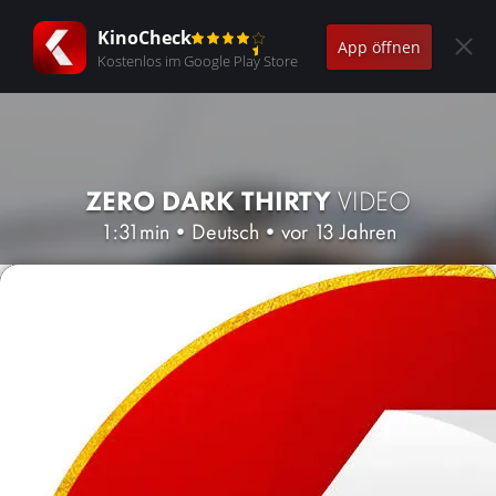
KinoCheck
App öffnen
Kostenlos im Google Play Store
ZERO DARK THIRTY
VIDEO
1:31min
•
Deutsch
•
vor 13 Jahren