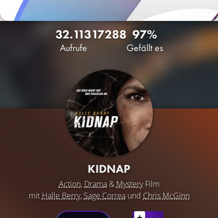
32.113
17
288
97%
Aufrufe
Gefällt es
KIDNAP
Action
,
Drama
&
Mystery
Film
mit
Halle Berry
,
Sage Correa
und
Chris McGinn