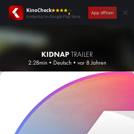
KinoCheck
App öffnen
Kostenlos im Google Play Store
KIDNAP
TRAILER
2:28min
•
Deutsch
•
vor 8 Jahren