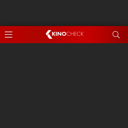
KINO
CHECK
App
DEMNÄCHST IM KINO
Steckerlfischfiasko
The Invite
Ice Cream Man
Das Ende der Sterne
Exit 8
You, Me & Italy