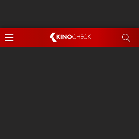
KINO
CHECK
App
DEMNÄCHST IM KINO
Steckerlfischfiasko
Ice Cream Man
Das Ende der Sterne
Exit 8
You, Me & Italy
Marsupilami