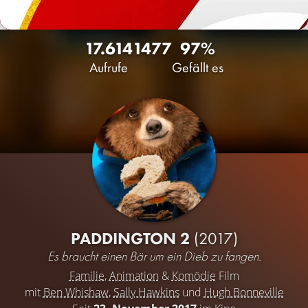
17.614
14
77
97%
Aufrufe
Gefällt es
PADDINGTON 2
(2017)
Es braucht einen Bär um ein Dieb zu fangen.
Familie
,
Animation
&
Komödie
Film
mit
Ben Whishaw
,
Sally Hawkins
und
Hugh Bonneville