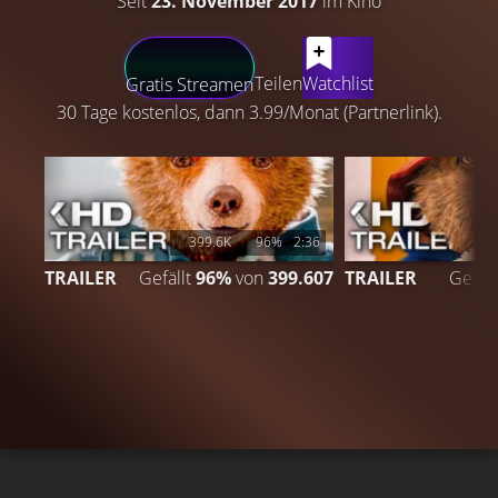
Seit
23. November 2017
im Kino
LATEST CONTENT
Teilen
Watchlist
Gratis Streamen
30 Tage kostenlos, dann 3.99/Monat (Partnerlink).
399.6K
96%
2:36
TRAILER
Gefällt
96%
von
399.607
TRAILER
Gefäll