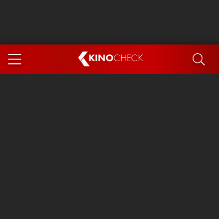
KINO
CHECK
App
DEMNÄCHST IM KINO
Steckerlfischfiasko
Ice Cream Man
Das Ende der Sterne
Exit 8
You, Me & Italy
Marsupilami