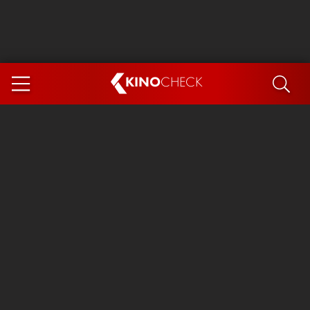
KINO
CHECK
App
DEMNÄCHST IM KINO
Steckerlfischfiasko
Ice Cream Man
Das Ende der Sterne
Exit 8
You, Me & Italy
Marsupilami