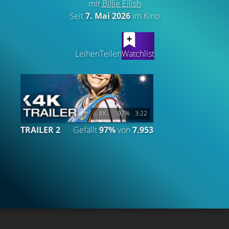
mit
Billie Eilish
Seit
7. Mai 2026
im Kino
LATEST CONTENT
Leihen
Teilen
Watchlist
8K
97%
3:22
TRAILER 2
Gefällt
97%
von
7.953