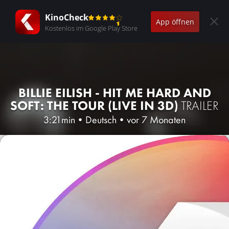
KinoCheck
App öffnen
Kostenlos im Google Play Store
BILLIE EILISH - HIT ME HARD AND
SOFT: THE TOUR (LIVE IN 3D)
TRAILER
3:21min
•
Deutsch
•
vor 7 Monaten