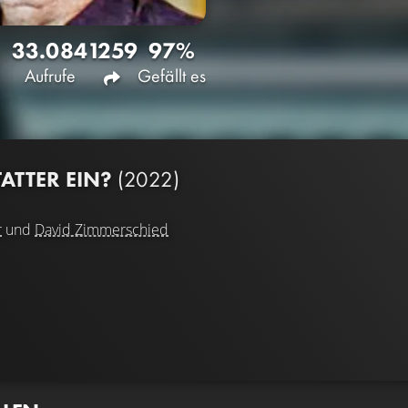
33.084
1259
97%
Aufrufe
Gefällt es
ATTER EIN?
(2022)
r
und
David Zimmerschied