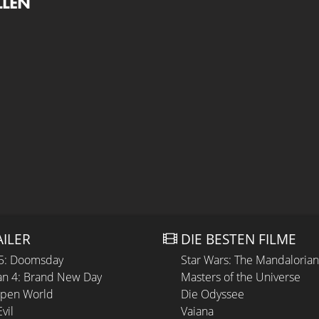
LLEN
AILER
DIE BESTEN FILME
 5: Doomsday
Star Wars: The Mandaloria
n 4: Brand New Day
Masters of the Universe
Open World
Die Odyssee
vil
Vaiana