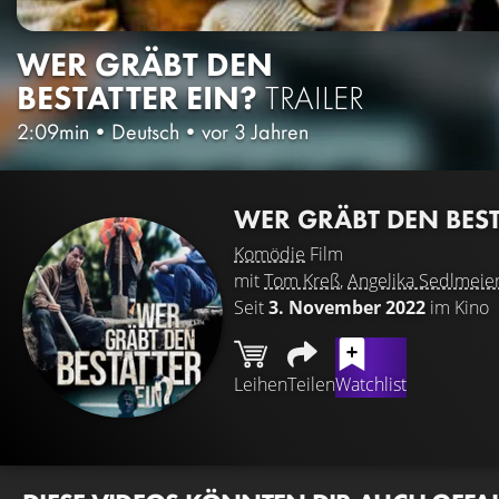
WER GRÄBT DEN
BESTATTER EIN?
TRAILER
2:09min
•
Deutsch
•
vor 3 Jahren
WER GRÄBT DEN BEST
Komödie
Film
mit
Tom Kreß
,
Angelika Sedlmeie
Seit
3. November 2022
im Kino
Leihen
Teilen
Watchlist