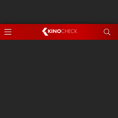
KINO
CHECK
App
DEMNÄCHST IM KINO
Steckerlfischfiasko
Ice Cream Man
Das Ende der Sterne
Exit 8
You, Me & Italy
Marsupilami