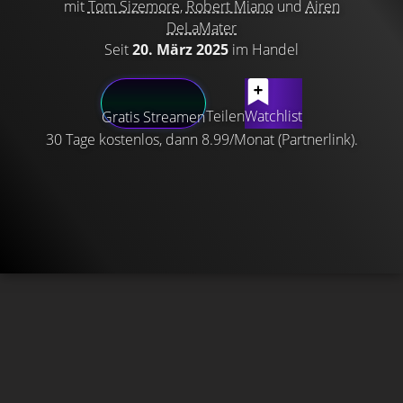
mit
Tom Sizemore
,
Robert Miano
und
Airen
DeLaMater
Seit
20. März 2025
im Handel
Teilen
Watchlist
Gratis Streamen
30 Tage kostenlos, dann 8.99/Monat (Partnerlink).