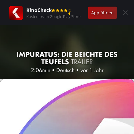
KinoCheck
App öffnen
Kostenlos im Google Play Store
IMPURATUS: DIE BEICHTE DES
TEUFELS
TRAILER
2:06min
•
Deutsch
•
vor 1 Jahr