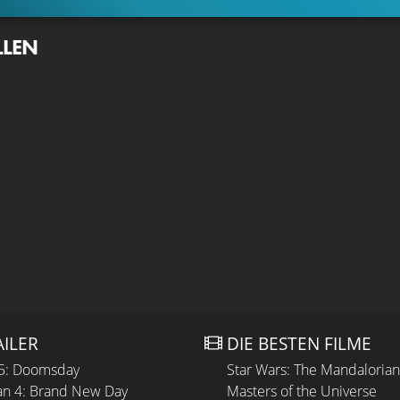
LLEN
AILER
DIE BESTEN FILME
 5: Doomsday
Star Wars: The Mandaloria
n 4: Brand New Day
Masters of the Universe