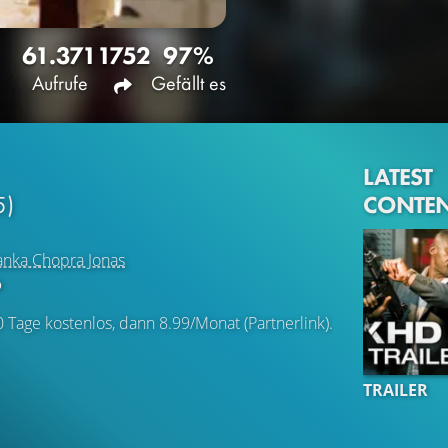
61.371
1752
97%
Aufrufe
Gefällt es
LATEST
CONTE
5)
anka Chopra Jonas
o
0 Tage kostenlos, dann 8.99/Monat (Partnerlink).
TRAILER