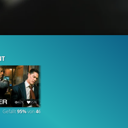
NT
47K
95%
2:46
7.5K
97%
2:44
Gefällt
95%
von
46.965
TRAILER 2
Gefällt
97%
von
7.524