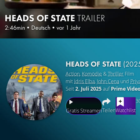
HEADS OF STATE
TRAILER
2:46min
•
Deutsch
•
vor 1 Jahr
HEADS OF STATE
(202
Action
,
Komödie
&
Thriller
Film
mit
Idris Elba
,
John Cena
und
Priy
Seit
2. Juli 2025
auf
Prime Vide
3
Teilen
Watchlist
Gratis Streamen